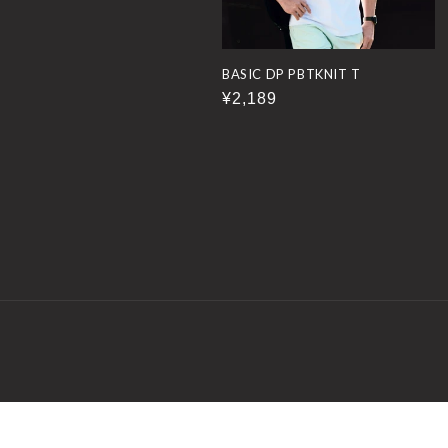
:
BASIC DP PBTKNIT T
通
¥2,189
常
価
格