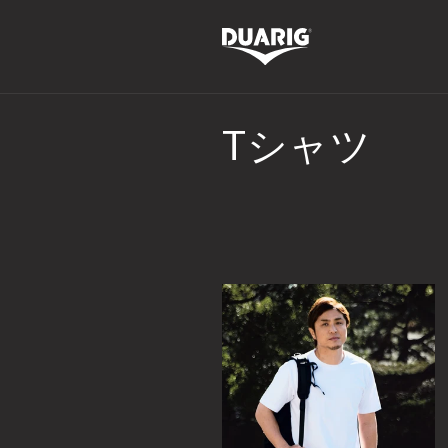
コンテ
ンツに
進む
コ
Tシャツ
レ
ク
シ
ョ
ン